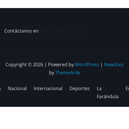
Contáctanos en
prensa@telegrafo.mx
Copyright © 2026 | Powered by
WordPress
|
NewsExo
by
ThemeArile
n
Nacional
Internacional
Deportes
La
E
Farándula