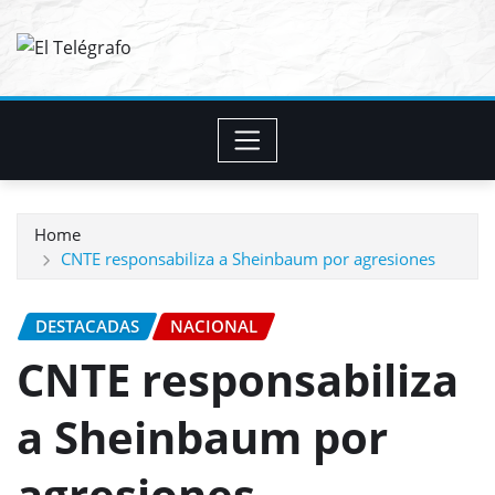
Skip
to
content
Home
CNTE responsabiliza a Sheinbaum por agresiones
DESTACADAS
NACIONAL
CNTE responsabiliza
a Sheinbaum por
agresiones