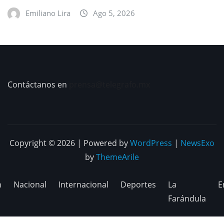
Emiliano Lira
Ago 5, 2026
Contáctanos en
prensa@telegrafo.mx
Copyright © 2026 | Powered by
WordPress
|
NewsExo
by
ThemeArile
n
Nacional
Internacional
Deportes
La
E
Farándula