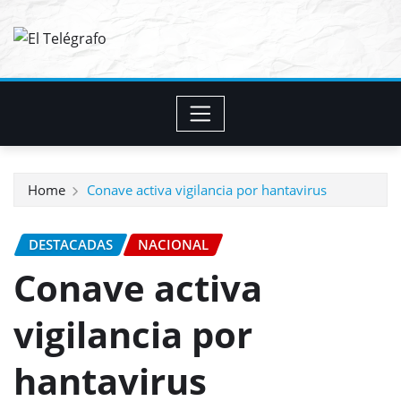
Skip
to
content
Home
Conave activa vigilancia por hantavirus
DESTACADAS
NACIONAL
Conave activa
vigilancia por
hantavirus