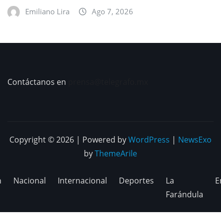
Emiliano Lira
Ago 7, 2026
Contáctanos en
prensa@telegrafo.mx
Copyright © 2026 | Powered by
WordPress
|
NewsExo
by
ThemeArile
n
Nacional
Internacional
Deportes
La
E
Farándula