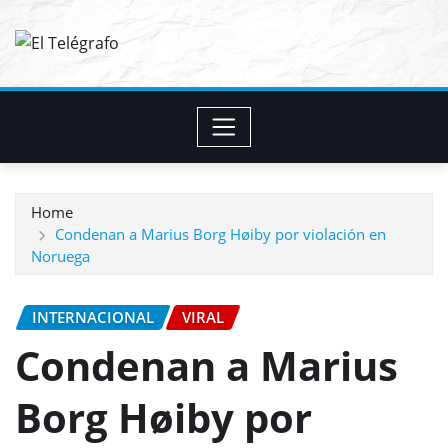
Skip
to
content
Home
Condenan a Marius Borg Høiby por violación en
Noruega
INTERNACIONAL
VIRAL
Condenan a Marius
Borg Høiby por