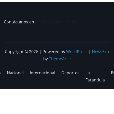
Contáctanos en
prensa@telegrafo.mx
Copyright © 2026 | Powered by
WordPress
|
NewsExo
by
ThemeArile
n
Nacional
Internacional
Deportes
La
E
Farándula