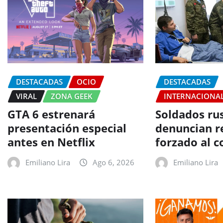
DESTACADAS
OCIO
DESTACADAS
VIRAL
ZONA GEEK
INTERNACIONA
GTA 6 estrenará
Soldados ru
presentación especial
denuncian r
antes en Netflix
forzado al 
Emiliano Lira
Ago 6, 2026
Emiliano Lira