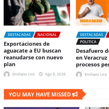
DESTACADAS
NACIONAL
DESTACADAS
POLITICA
Exportaciones de
aguacate a EU buscan
Desafuero d
reanudarse con nuevo
en Veracruz
plan
procesos pe
Emiliano Lira
Ago 6, 2026
Emiliano Lira
YOU MAY HAVE MISSED