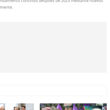
rrendamiento continuó después de 2023 mediante nuevos
lmente.