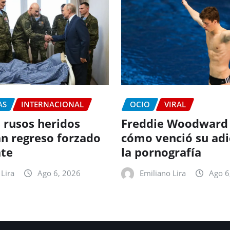
AS
INTERNACIONAL
OCIO
VIRAL
 rusos heridos
Freddie Woodward
n regreso forzado
cómo venció su adi
te
la pornografía
Lira
Ago 6, 2026
Emiliano Lira
Ago 6