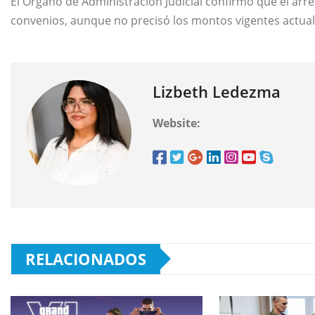
El Órgano de Administración Judicial confirmó que el a
convenios, aunque no precisó los montos vigentes actua
Lizbeth Ledezma
Website:
RELACIONADOS