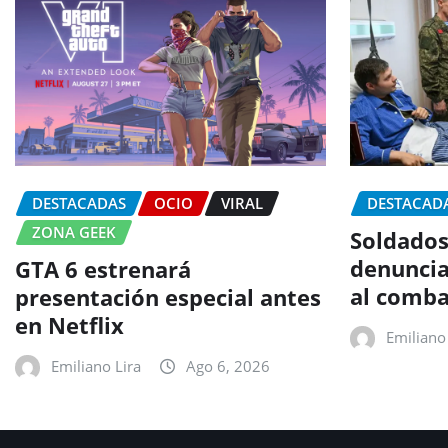
DESTACADAS
OCIO
VIRAL
DESTACAD
ZONA GEEK
Soldados
denuncia
GTA 6 estrenará
al comba
presentación especial antes
en Netflix
Emiliano 
Emiliano Lira
Ago 6, 2026