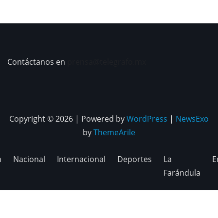
Contáctanos en
prensa@telegrafo.mx
Copyright © 2026 | Powered by
WordPress
|
NewsExo
by
ThemeArile
n
Nacional
Internacional
Deportes
La
E
Farándula