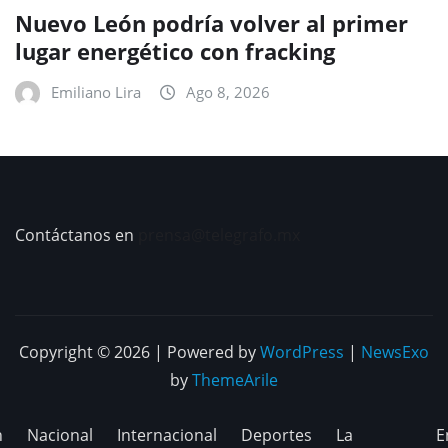
Nuevo León podría volver al primer
lugar energético con fracking
Emiliano Lira
Ago 8, 2026
Contáctanos en
prensa@telegrafo.mx
Copyright © 2026 | Powered by
WordPress
|
NewsExo
by
ThemeArile
n
Nacional
Internacional
Deportes
La
E