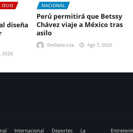
OCIO
NACIONAL
Perú permitirá que Betssy
Chávez viaje a México tras
ial diseña
asilo
r
Emiliano Lira
Ago 7, 2026
, 2026
nal
Internacional
Deportes
La
Entreteni