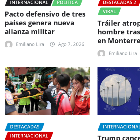
INTERNACIONAL
POLITICA
DESTACADAS 2
VIRAL
Pacto defensivo de tres
países genera nueva
Tráiler atro
alianza militar
hombre tra
en Monterr
Emiliano Lira
Ago 7, 2026
Emiliano Lira
DESTACADAS
INTERNACIONA
INTERNACIONAL
Trump canc