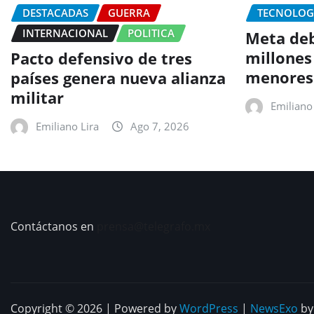
DESTACADAS
GUERRA
TECNOLOG
INTERNACIONAL
POLITICA
Meta deb
millones
Pacto defensivo de tres
menores
países genera nueva alianza
militar
Emiliano 
Emiliano Lira
Ago 7, 2026
Contáctanos en
prensa@telegrafo.mx
Copyright © 2026 | Powered by
WordPress
|
NewsExo
b