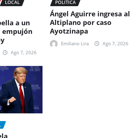
LOCAL
POLITICA
Ángel Aguirre ingresa al
Altiplano por caso
pella a un
Ayotzinapa
s empujón
ey
Emiliano Lira
Ago 7, 2026
Ago 7, 2026
L
ela