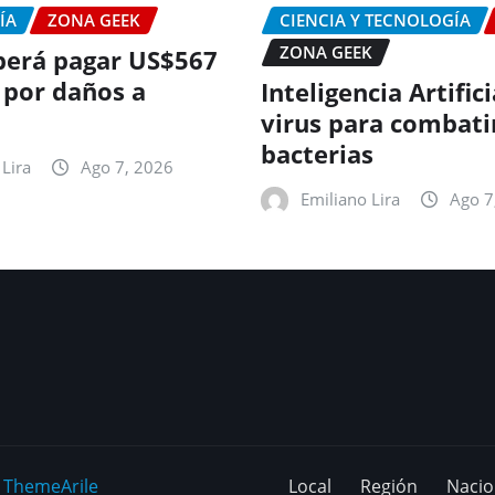
ÍA
ZONA GEEK
CIENCIA Y TECNOLOGÍA
ZONA GEEK
erá pagar US$567
 por daños a
Inteligencia Artific
virus para combati
bacterias
Lira
Ago 7, 2026
Emiliano Lira
Ago 7
y
ThemeArile
Local
Región
Nacio