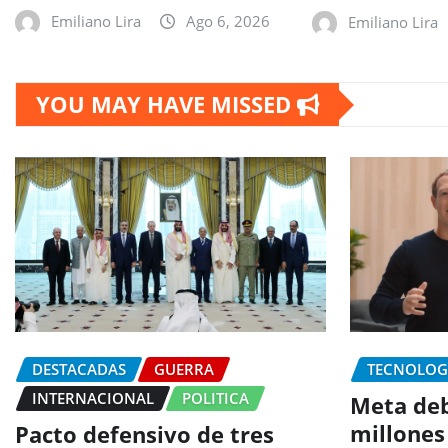
Emiliano Lira
Ago 6, 2026
Emiliano Lira
YOU MAY HAVE MISSED
DESTACADAS
GUERRA
TECNOLOG
INTERNACIONAL
POLITICA
Meta deb
millones
Pacto defensivo de tres