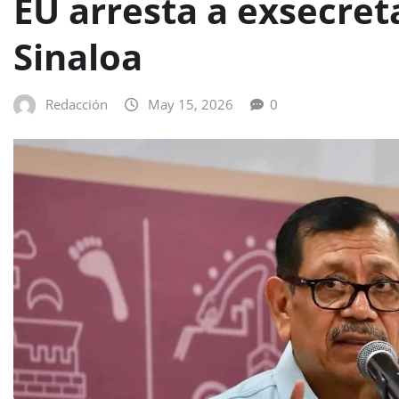
EU arresta a exsecret
Sinaloa
Redacción
May 15, 2026
0