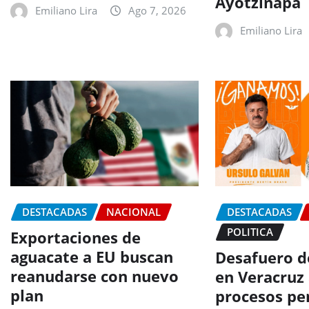
Ayotzinapa
Emiliano Lira
Ago 7, 2026
Emiliano Lira
DESTACADAS
NACIONAL
DESTACADAS
POLITICA
Exportaciones de
aguacate a EU buscan
Desafuero d
reanudarse con nuevo
en Veracruz
plan
procesos pe