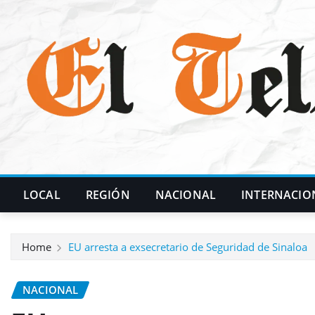
Skip
to
content
LOCAL
REGIÓN
NACIONAL
INTERNACIO
Home
EU arresta a exsecretario de Seguridad de Sinaloa
NACIONAL