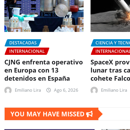
DESTACADAS
CIENCIA Y TEC
INTERNACIONAL
INTERNACIONA
CJNG enfrenta operativo
SpaceX prov
en Europa con 13
lunar tras c
detenidos en España
cohete Falc
Emiliano Lira
Ago 6, 2026
Emiliano Lira
YOU MAY HAVE MISSED