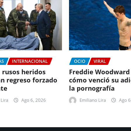
AS
INTERNACIONAL
OCIO
VIRAL
 rusos heridos
Freddie Woodward
n regreso forzado
cómo venció su adi
te
la pornografía
Lira
Ago 6, 2026
Emiliano Lira
Ago 6