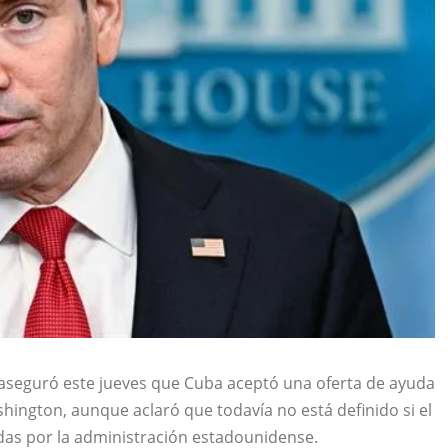
 aseguró este jueves que
Cuba
aceptó una oferta de ayuda
ington, aunque aclaró que todavía no está definido si el
das por la administración estadounidense.