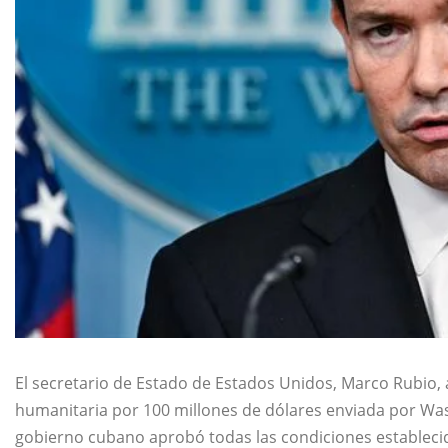
El secretario de Estado de Estados Unidos,
Marco Rubio
,
humanitaria por 100 millones de dólares enviada por Wash
gobierno cubano aprobó todas las condiciones estableci