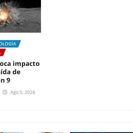
NOLOGÍA
L
oca impacto
aída de
on 9
Ago 5, 2026