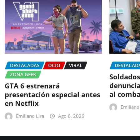
DESTACADAS
OCIO
VIRAL
DESTACAD
ZONA GEEK
Soldados
denuncia
GTA 6 estrenará
al comba
presentación especial antes
en Netflix
Emiliano 
Emiliano Lira
Ago 6, 2026