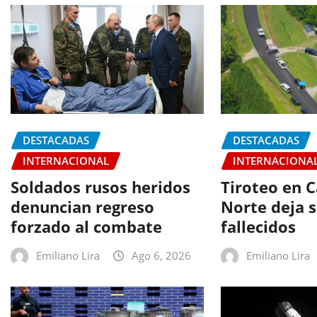
DESTACADAS
DESTACADAS
INTERNACIONAL
INTERNACIONA
Soldados rusos heridos
Tiroteo en C
denuncian regreso
Norte deja s
forzado al combate
fallecidos
Emiliano Lira
Ago 6, 2026
Emiliano Lira