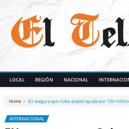
Skip
to
content
LOCAL
REGIÓN
NACIONAL
INTERNACIO
Home
EU asegura que Cuba aceptó ayuda por 100 millone
INTERNACIONAL