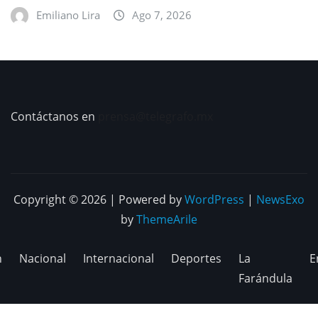
Emiliano Lira
Ago 7, 2026
Contáctanos en
prensa@telegrafo.mx
Copyright © 2026 | Powered by
WordPress
|
NewsExo
by
ThemeArile
n
Nacional
Internacional
Deportes
La
E
Farándula