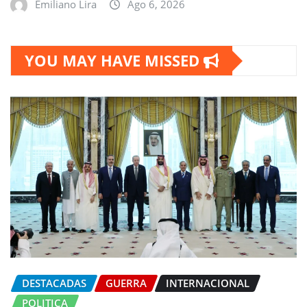
Emiliano Lira
Ago 6, 2026
YOU MAY HAVE MISSED
DESTACADAS
GUERRA
INTERNACIONAL
POLITICA