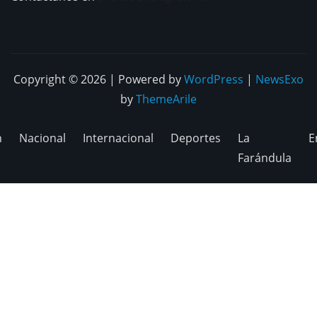
Copyright © 2026 | Powered by
WordPress
|
NewsExo
by
ThemeArile
n
Nacional
Internacional
Deportes
La
E
Farándula