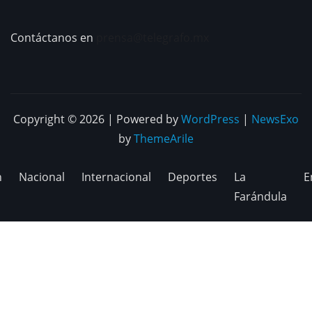
Contáctanos en
prensa@telegrafo.mx
Copyright © 2026 | Powered by
WordPress
|
NewsExo
by
ThemeArile
n
Nacional
Internacional
Deportes
La
E
Farándula