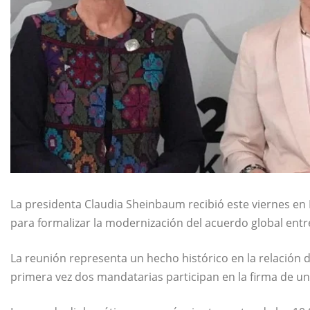
La presidenta
Claudia Sheinbaum
recibió este viernes en
para formalizar la modernización del acuerdo global entr
La reunión representa un hecho histórico en la relación
primera vez dos mandatarias participan en la firma de u