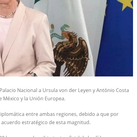
 Palacio Nacional a
Ursula von der Leyen
y
António Costa
e México y la Unión Europea.
 diplomática entre ambas regiones, debido a que por
n acuerdo estratégico de esta magnitud.