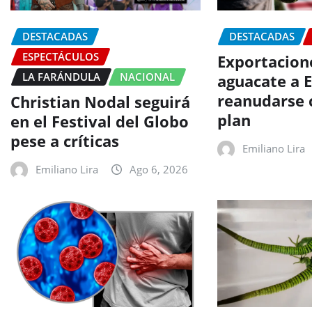
DESTACADAS
DESTACADAS
ESPECTÁCULOS
Exportacion
LA FARÁNDULA
NACIONAL
aguacate a 
reanudarse 
Christian Nodal seguirá
plan
en el Festival del Globo
pese a críticas
Emiliano Lira
Emiliano Lira
Ago 6, 2026