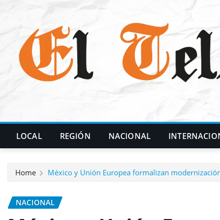
Skip
to
content
LOCAL
REGIÓN
NACIONAL
INTERNACIO
Home
México y Unión Europea formalizan modernización 
NACIONAL