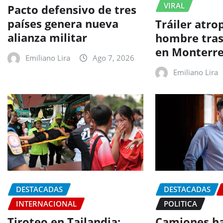
VIRAL
Pacto defensivo de tres
países genera nueva
Tráiler atro
alianza militar
hombre tra
en Monterr
Emiliano Lira
Ago 7, 2026
Emiliano Lira
DESTACADAS
DESTACADAS
INTERNACIONAL
POLITICA
Tiroteo en Tailandia:
Camiones ha