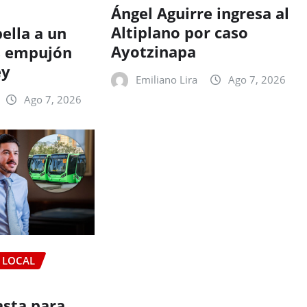
Ángel Aguirre ingresa al
Altiplano por caso
pella a un
Ayotzinapa
s empujón
ey
Emiliano Lira
Ago 7, 2026
Ago 7, 2026
LOCAL
sta para