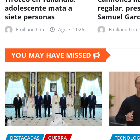
adolescente mata a
regalar, pr
siete personas
Samuel Garc
Emiliano Lira
Ago 7, 2026
Emiliano Lira
YOU MAY HAVE MISSED
DESTACADAS
GUERRA
TECNOLOG