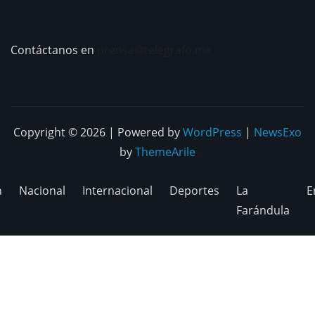
Contáctanos en
prensa@telegrafo.mx
Copyright © 2026 | Powered by
WordPress
|
NewsExo
by
ThemeArile
n
Nacional
Internacional
Deportes
La
E
Farándula