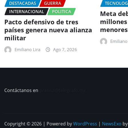
DESTACADAS
GUERRA
TECNOLOG
INTERNACIONAL
POLITICA
Meta deb
millones
Pacto defensivo de tres
menores
países genera nueva alianza
militar
Emiliano 
Emiliano Lira
Ago 7, 2026
Contáctanos en
prensa@telegrafo.mx
Copyright © 2026 | Powered by
WordPress
|
NewsExo
b