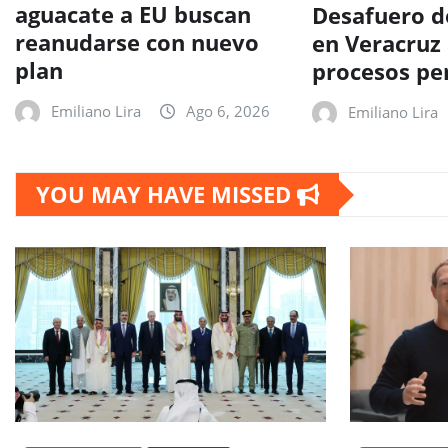
aguacate a EU buscan
Desafuero d
reanudarse con nuevo
en Veracruz
plan
procesos pe
Emiliano Lira
Ago 6, 2026
Emiliano Lira
YOU MAY HAVE MISSED