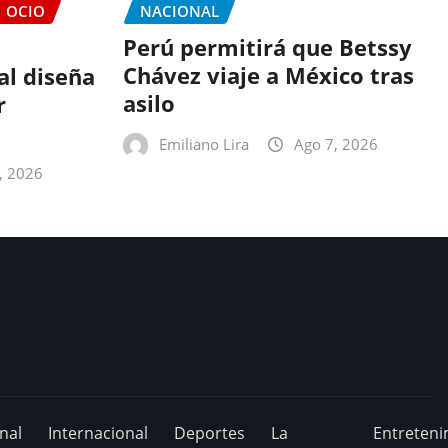
OCIO
NACIONAL
Perú permitirá que Betssy
Chávez viaje a México tras
ial diseña
asilo
r
Emiliano Lira
Ago 7, 2026
, 2026
nal
Internacional
Deportes
La
Entreteni