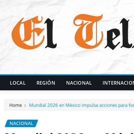
Skip
to
content
LOCAL
REGIÓN
NACIONAL
INTERNACIO
Home
Mundial 2026 en México impulsa acciones para forta
NACIONAL