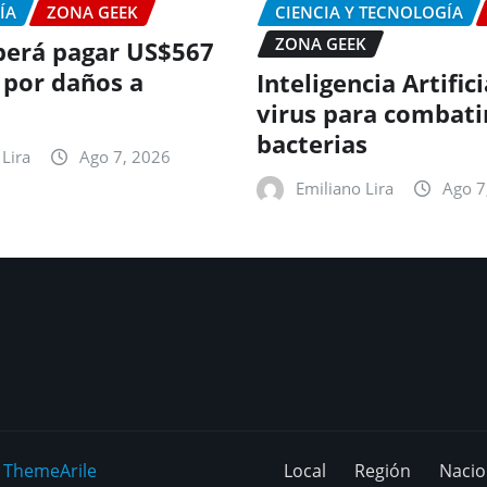
ÍA
ZONA GEEK
CIENCIA Y TECNOLOGÍA
ZONA GEEK
erá pagar US$567
 por daños a
Inteligencia Artific
virus para combati
bacterias
Lira
Ago 7, 2026
Emiliano Lira
Ago 7
y
ThemeArile
Local
Región
Nacio