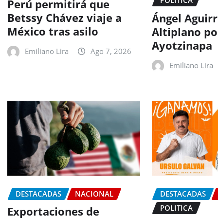
POLITICA
Perú permitirá que
Betssy Chávez viaje a
Ángel Aguirr
México tras asilo
Altiplano po
Ayotzinapa
Emiliano Lira
Ago 7, 2026
Emiliano Lira
DESTACADAS
NACIONAL
DESTACADAS
POLITICA
Exportaciones de