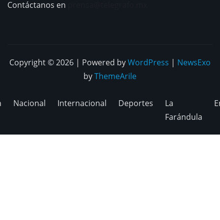
Contáctanos en
prensa@telegrafo.mx
Copyright © 2026 | Powered by
WordPress
|
NewsExo
by
ThemeArile
n
Nacional
Internacional
Deportes
La
E
Farándula