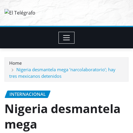
Skip
to
content
Home
Nigeria desmantela mega ‘narcolaboratorio’; hay
tres mexicanos detenidos
INTERNACIONAL
Nigeria desmantela
mega