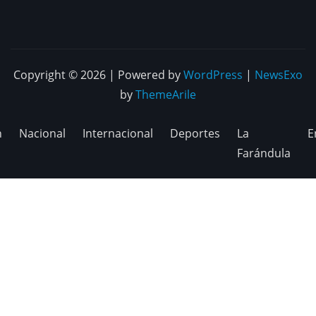
Copyright © 2026 | Powered by
WordPress
|
NewsExo
by
ThemeArile
n
Nacional
Internacional
Deportes
La
E
Farándula