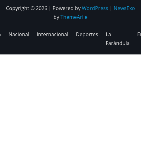
Copyright © 2026 | Powered by
WordPress
|
NewsExo
by
ThemeArile
n
Nacional
Internacional
Deportes
La
E
Farándula