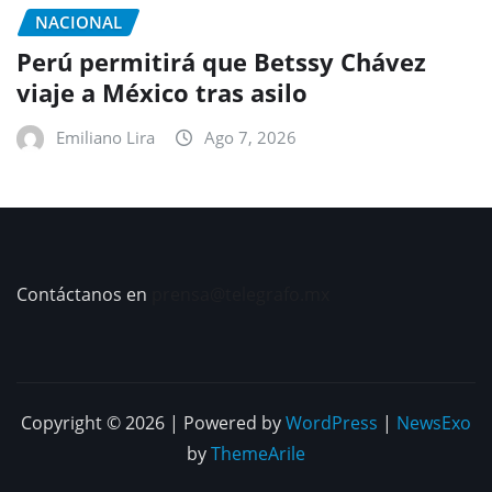
NACIONAL
Perú permitirá que Betssy Chávez
viaje a México tras asilo
Emiliano Lira
Ago 7, 2026
Contáctanos en
prensa@telegrafo.mx
Copyright © 2026 | Powered by
WordPress
|
NewsExo
by
ThemeArile