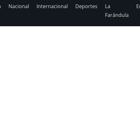
n
Nacional
Internacional
Deportes
La
E
Farándula