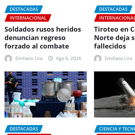
DESTACADAS
DESTACADAS
INTERNACIONAL
INTERNACIONA
Soldados rusos heridos
Tiroteo en C
denuncian regreso
Norte deja s
forzado al combate
fallecidos
Emiliano Lira
Ago 6, 2026
Emiliano Lira
DESTACADAS
CIENCIA Y TEC