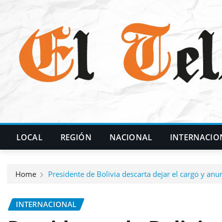
Skip
to
content
LOCAL
REGIÓN
NACIONAL
INTERNACIO
Home
Presidente de Bolivia descarta dejar el cargo y anun
INTERNACIONAL