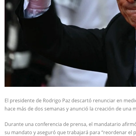
El presidente de
Rodrigo Paz
descartó renunciar en medio
hace más de dos semanas y anunció la creación de una me
Durante una conferencia de prensa, el mandatario afirm
su mandato y aseguró que trabajará para “reordenar el paí