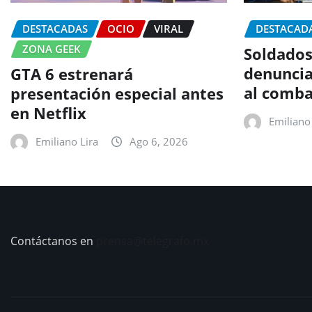
DESTACADAS
OCIO
VIRAL
DESTACAD
ZONA GEEK
Soldados
denuncia
GTA 6 estrenará
al comba
presentación especial antes
en Netflix
Emiliano 
Emiliano Lira
Ago 6, 2026
Contáctanos en
prensa@telegrafo.mx