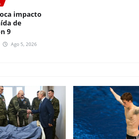
L
oca impacto
aída de
on 9
Ago 5, 2026