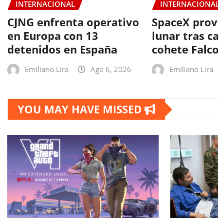
INTERNACIONAL
INTERNACIONA
CJNG enfrenta operativo
SpaceX prov
en Europa con 13
lunar tras c
detenidos en España
cohete Falc
Emiliano Lira
Ago 6, 2026
Emiliano Lira
YOU MAY HAVE MISSED