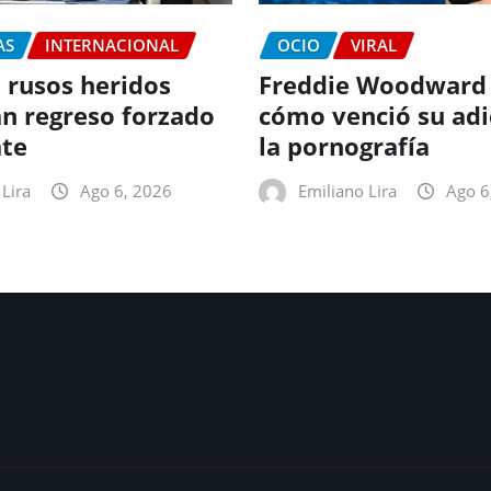
AS
INTERNACIONAL
OCIO
VIRAL
 rusos heridos
Freddie Woodward
n regreso forzado
cómo venció su adi
te
la pornografía
Lira
Ago 6, 2026
Emiliano Lira
Ago 6