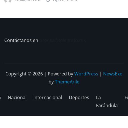
Contáctanos en
prensa@telegrafo.mx
Copyright © 2026 | Powered by
WordPress
|
NewsExo
by
ThemeArile
n
Nacional
Internacional
Deportes
La
E
Farándula