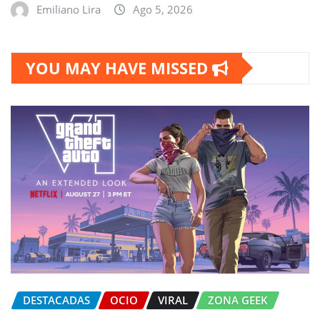
Emiliano Lira
Ago 5, 2026
YOU MAY HAVE MISSED
DESTACADAS
OCIO
VIRAL
ZONA GEEK