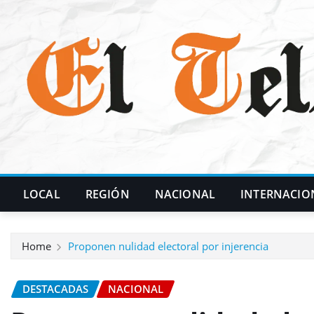
Skip
to
content
LOCAL
REGIÓN
NACIONAL
INTERNACIO
Home
Proponen nulidad electoral por injerencia
DESTACADAS
NACIONAL