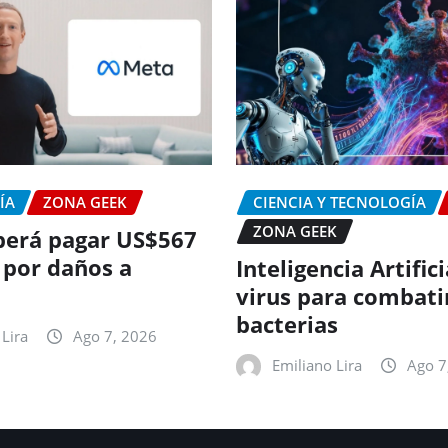
ÍA
ZONA GEEK
CIENCIA Y TECNOLOGÍA
ZONA GEEK
erá pagar US$567
 por daños a
Inteligencia Artific
virus para combati
bacterias
Lira
Ago 7, 2026
Emiliano Lira
Ago 7