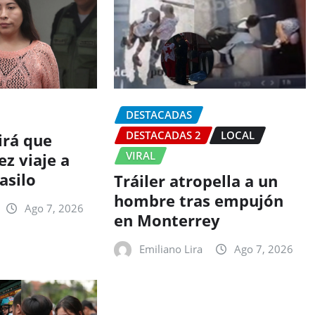
DESTACADAS
DESTACADAS 2
LOCAL
irá que
VIRAL
z viaje a
asilo
Tráiler atropella a un
hombre tras empujón
Ago 7, 2026
en Monterrey
Emiliano Lira
Ago 7, 2026