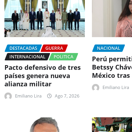
DESTACADAS
GUERRA
NACIONAL
INTERNACIONAL
POLITICA
Perú permit
Betssy Cháve
Pacto defensivo de tres
México tras 
países genera nueva
alianza militar
Emiliano Lira
Emiliano Lira
Ago 7, 2026