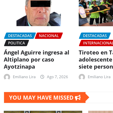
DESTACADAS
NACIONAL
DESTACADAS
POLITICA
INTERNACIONA
Ángel Aguirre ingresa al
Tiroteo en T
Altiplano por caso
adolescente
Ayotzinapa
siete perso
Emiliano Lira
Ago 7, 2026
Emiliano Lira
YOU MAY HAVE MISSED