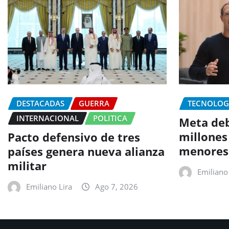
DESTACADAS
GUERRA
TECNOLOG
INTERNACIONAL
POLITICA
Meta deb
millones
Pacto defensivo de tres
menores
países genera nueva alianza
militar
Emiliano 
Emiliano Lira
Ago 7, 2026