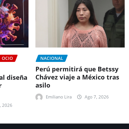
OCIO
NACIONAL
Perú permitirá que Betssy
Chávez viaje a México tras
ial diseña
asilo
r
Emiliano Lira
Ago 7, 2026
, 2026