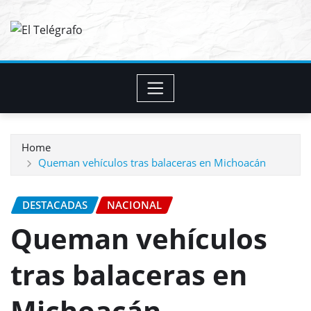
Skip
to
content
Home
Queman vehículos tras balaceras en Michoacán
DESTACADAS
NACIONAL
Queman vehículos
tras balaceras en
Michoacán