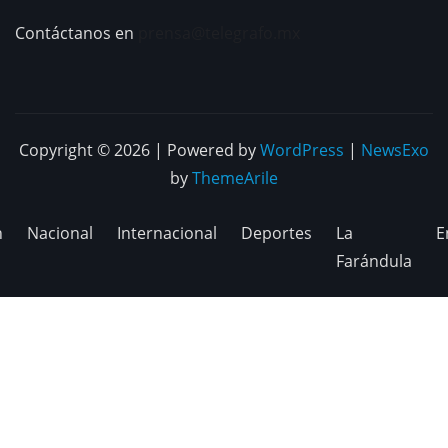
Contáctanos en
prensa@telegrafo.mx
Copyright © 2026 | Powered by
WordPress
|
NewsExo
by
ThemeArile
n
Nacional
Internacional
Deportes
La
E
Farándula