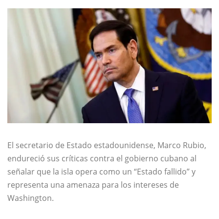
El secretario de Estado estadounidense,
Marco Rubio
,
endureció sus críticas contra el gobierno cubano al
señalar que la isla opera como un “Estado fallido” y
representa una amenaza para los intereses de
Washington.