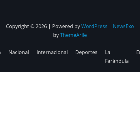
Copyright © 2026 | Powered by
WordPress
|
NewsExo
by
ThemeArile
n
Nacional
Internacional
Deportes
La
E
Farándula