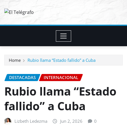
Skip
to
content
Home
Rubio llama “Estado fallido” a Cuba
DESTACADAS
INTERNACIONAL
Rubio llama “Estado
fallido” a Cuba
Lizbeth Ledezma
Jun 2, 2026
0