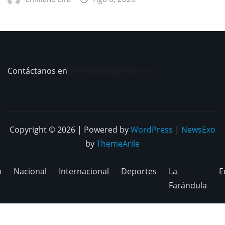
Contáctanos en
prensa@telegrafo.mx
Copyright © 2026 | Powered by
WordPress
|
NewsExo
by
ThemeArile
n
Nacional
Internacional
Deportes
La
E
Farándula