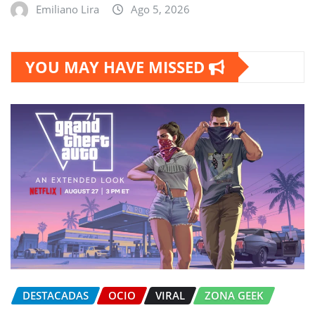
Emiliano Lira
Ago 5, 2026
YOU MAY HAVE MISSED
DESTACADAS
OCIO
VIRAL
ZONA GEEK