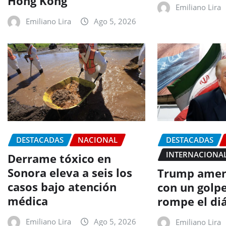
Hong Kong
Emiliano Lira
Emiliano Lira
Ago 5, 2026
DESTACADAS
NACIONAL
DESTACADAS
INTERNACIONA
Derrame tóxico en
Sonora eleva a seis los
Trump amen
casos bajo atención
con un golpe
médica
rompe el di
Emiliano Lira
Ago 5, 2026
Emiliano Lira