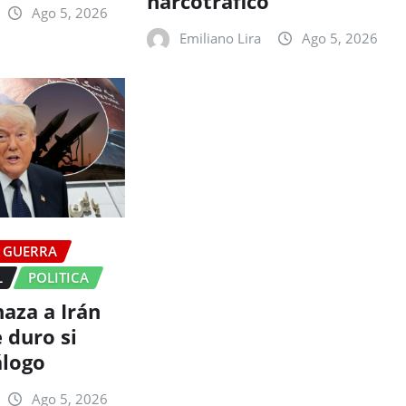
narcotráfico
Ago 5, 2026
Emiliano Lira
Ago 5, 2026
GUERRA
L
POLITICA
aza a Irán
 duro si
álogo
Ago 5, 2026