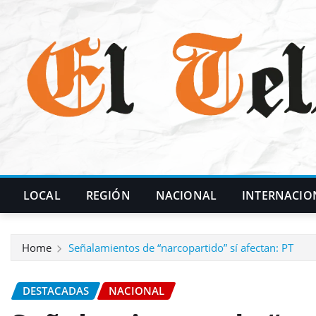
Skip
to
content
LOCAL
REGIÓN
NACIONAL
INTERNACIO
Home
Señalamientos de “narcopartido” sí afectan: PT
DESTACADAS
NACIONAL