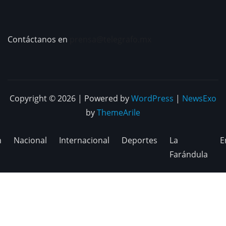
Contáctanos en
prensa@telegrafo.mx
Copyright © 2026 | Powered by
WordPress
|
NewsExo
by
ThemeArile
n
Nacional
Internacional
Deportes
La
E
Farándula