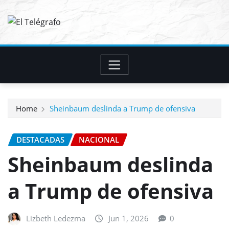
Skip
to
content
Home
Sheinbaum deslinda a Trump de ofensiva
DESTACADAS
NACIONAL
Sheinbaum deslinda
a Trump de ofensiva
Lizbeth Ledezma
Jun 1, 2026
0