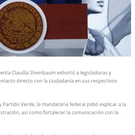
denta Claudia Sheinbaum exhortó a legisladoras y
contacto directo con la ciudadanía en sus respectivos
artido Verde, la mandataria federal pidió explicar a la
tración, así como fortalecer la comunicación con la