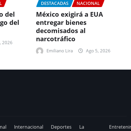
L
DESTACADAS
NACIONAL
o del
México exigirá a EUA
go del
entregar bienes
decomisados al
narcotráfico
, 2026
Emiliano Lira
Ago 5, 2026
nal
Internacional
Deportes
La
Entreteni