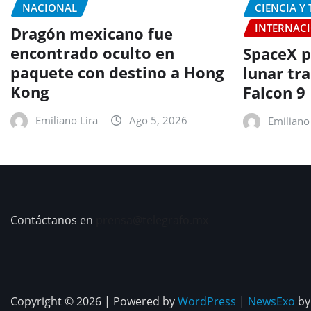
NACIONAL
CIENCIA Y
INTERNAC
Dragón mexicano fue
encontrado oculto en
SpaceX p
paquete con destino a Hong
lunar tr
Kong
Falcon 9
Emiliano Lira
Ago 5, 2026
Emiliano 
Contáctanos en
prensa@telegrafo.mx
Copyright © 2026 | Powered by
WordPress
|
NewsExo
b