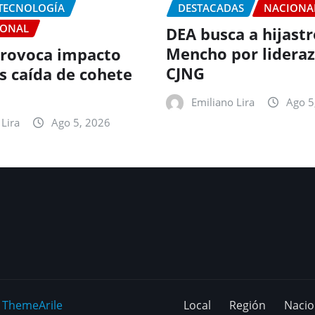
 TECNOLOGÍA
DESTACADAS
NACIONA
IONAL
DEA busca a hijastr
Mencho por lideraz
rovoca impacto
CJNG
as caída de cohete
Emiliano Lira
Ago 5
Lira
Ago 5, 2026
y
ThemeArile
Local
Región
Nacio