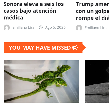
Sonora eleva a seis los
Trump amen
casos bajo atención
con un golpe
médica
rompe el di
Emiliano Lira
Ago 5, 2026
Emiliano Lira
YOU MAY HAVE MISSED