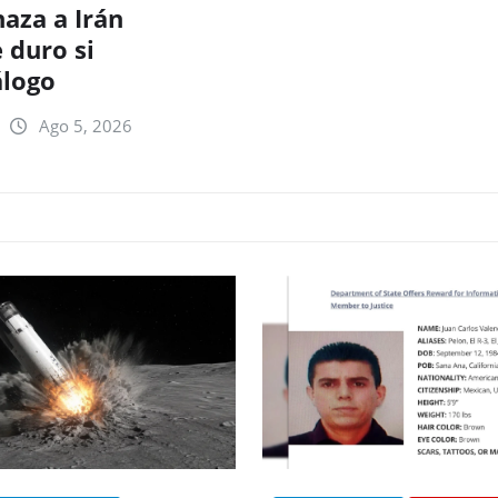
aza a Irán
 duro si
álogo
Ago 5, 2026