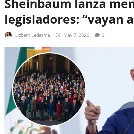
Sheinbaum lanza mens
legisladores: “vayan al
Lizbeth Ledezma
May 7, 2026
0