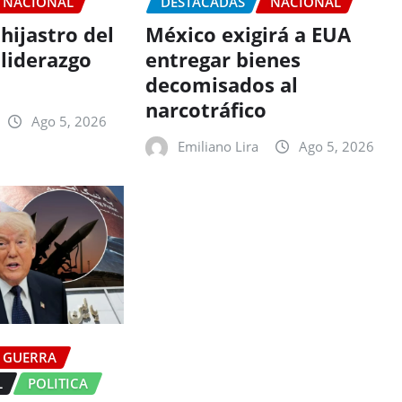
NACIONAL
DESTACADAS
NACIONAL
hijastro del
México exigirá a EUA
liderazgo
entregar bienes
decomisados al
narcotráfico
Ago 5, 2026
Emiliano Lira
Ago 5, 2026
GUERRA
L
POLITICA