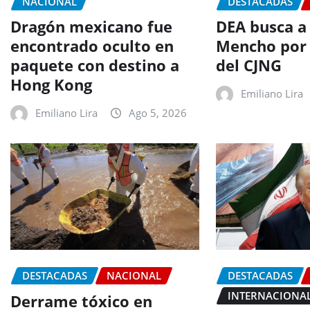
NACIONAL
DESTACADAS
Dragón mexicano fue
DEA busca a 
encontrado oculto en
Mencho por 
paquete con destino a
del CJNG
Hong Kong
Emiliano Lira
Emiliano Lira
Ago 5, 2026
DESTACADAS
NACIONAL
DESTACADAS
INTERNACIONA
Derrame tóxico en