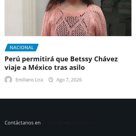
NACIONAL
Perú permitirá que Betssy Chávez
viaje a México tras asilo
Emiliano Lira
Ago 7, 2026
Contáctanos en
prensa@telegrafo.mx