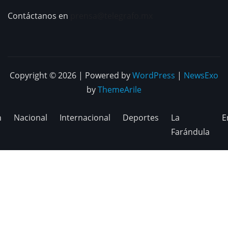
Contáctanos en
prensa@telegrafo.mx
Copyright © 2026 | Powered by
WordPress
|
NewsExo
by
ThemeArile
n
Nacional
Internacional
Deportes
La
E
Farándula