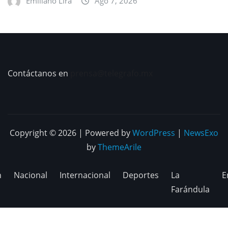
Emiliano Lira
Ago 7, 2026
Contáctanos en
prensa@telegrafo.mx
Copyright © 2026 | Powered by
WordPress
|
NewsExo
by
ThemeArile
n
Nacional
Internacional
Deportes
La
E
Farándula