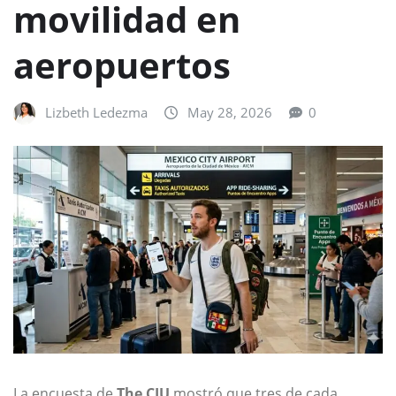
movilidad en
aeropuertos
Lizbeth Ledezma
May 28, 2026
0
La encuesta de
The CIU
mostró que tres de cada