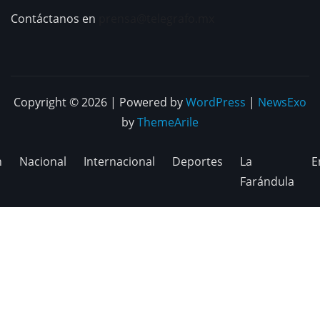
Contáctanos en
prensa@telegrafo.mx
Copyright © 2026 | Powered by
WordPress
|
NewsExo
by
ThemeArile
n
Nacional
Internacional
Deportes
La
E
Farándula