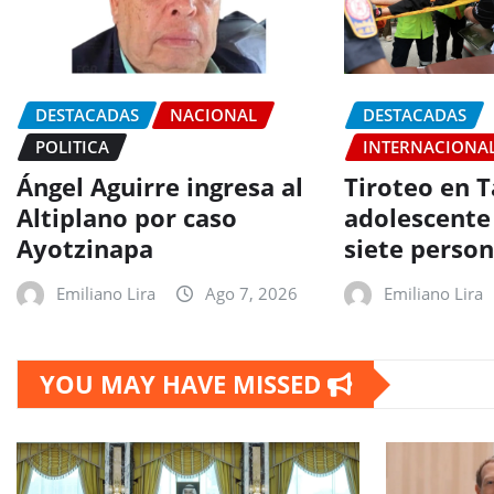
DESTACADAS
NACIONAL
DESTACADAS
POLITICA
INTERNACIONA
Ángel Aguirre ingresa al
Tiroteo en T
Altiplano por caso
adolescente
Ayotzinapa
siete perso
Emiliano Lira
Ago 7, 2026
Emiliano Lira
YOU MAY HAVE MISSED