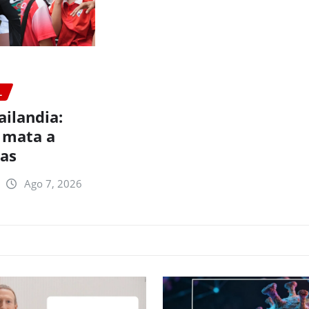
L
ailandia:
 mata a
nas
Ago 7, 2026