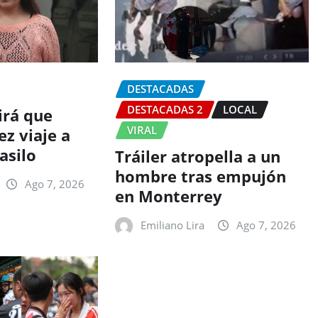
DESTACADAS
DESTACADAS 2
LOCAL
irá que
VIRAL
z viaje a
asilo
Tráiler atropella a un
hombre tras empujón
Ago 7, 2026
en Monterrey
Emiliano Lira
Ago 7, 2026