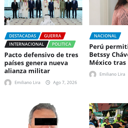
DESTACADAS
GUERRA
NACIONAL
INTERNACIONAL
POLITICA
Perú permit
Betssy Cháve
Pacto defensivo de tres
México tras 
países genera nueva
alianza militar
Emiliano Lira
Emiliano Lira
Ago 7, 2026