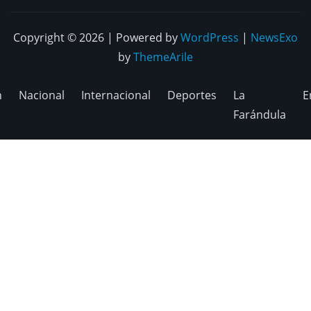
Copyright © 2026 | Powered by
WordPress
|
NewsExo
by
ThemeArile
n
Nacional
Internacional
Deportes
La
E
Farándula