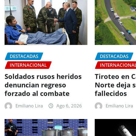
DESTACADAS
DESTACADAS
INTERNACIONAL
INTERNACIONA
Soldados rusos heridos
Tiroteo en C
denuncian regreso
Norte deja s
forzado al combate
fallecidos
Emiliano Lira
Ago 6, 2026
Emiliano Lira