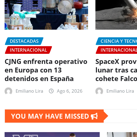
DESTACADAS
CIENCIA Y TEC
INTERNACIONAL
INTERNACIONA
CJNG enfrenta operativo
SpaceX prov
en Europa con 13
lunar tras c
detenidos en España
cohete Falc
Emiliano Lira
Ago 6, 2026
Emiliano Lira
YOU MAY HAVE MISSED