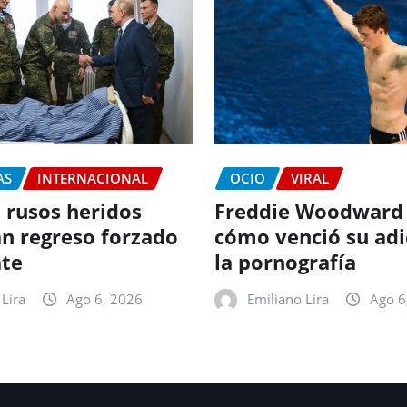
AS
INTERNACIONAL
OCIO
VIRAL
 rusos heridos
Freddie Woodward
n regreso forzado
cómo venció su adi
te
la pornografía
Lira
Ago 6, 2026
Emiliano Lira
Ago 6