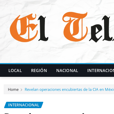
Skip
to
content
LOCAL
REGIÓN
NACIONAL
INTERNACIO
Home
Revelan operaciones encubiertas de la CIA en Méx
INTERNACIONAL