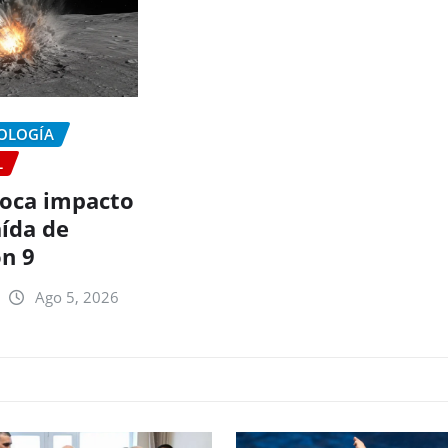
NOLOGÍA
L
oca impacto
aída de
on 9
Ago 5, 2026