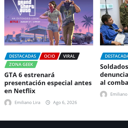
DESTACADAS
OCIO
VIRAL
DESTACAD
ZONA GEEK
Soldados
denuncia
GTA 6 estrenará
al comba
presentación especial antes
en Netflix
Emiliano 
Emiliano Lira
Ago 6, 2026