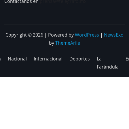
Contáctanos en
prensa@telegrafo.mx
Copyright © 2026 | Powered by
WordPress
|
NewsExo
by
ThemeArile
n
Nacional
Internacional
Deportes
La
E
Farándula